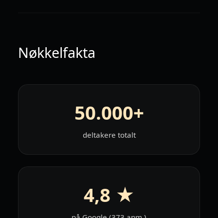
Nøkkelfakta
50.000+
deltakere totalt
4,8 ★
på Google (373 anm.)