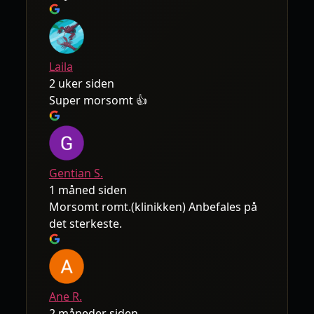
Laila
2 uker siden
Super morsomt 👍
Gentian S.
1 måned siden
Morsomt romt.(klinikken) Anbefales på
det sterkeste.
Ane R.
2 måneder siden