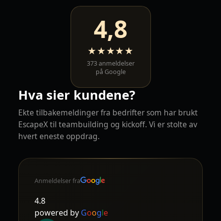
4,8
★★★★★
373 anmeldelser
på Google
Hva sier kundene?
Ekte tilbakemeldinger fra bedrifter som har brukt
EscapeX til teambuilding og kickoff. Vi er stolte av
hvert eneste oppdrag.
Anmeldelser fra
4.8
powered by
G
o
o
g
l
e