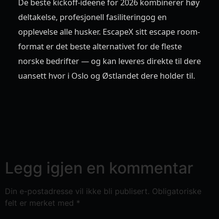
De beste kickoff-ideene for 2026 kombinerer høy
deltakelse, profesjonell fasiliteringog en
opplevelse alle husker. EscapeX sitt escape room-
format er det beste alternativet for de fleste
norske bedrifter — og kan leveres direkte til dere
uansett hvor i Oslo og Østlandet dere holder til.
Legg igjen en kommentar
Din e-postadresse vil ikke bli publisert.
Obligatoriske
felt er merket med
*