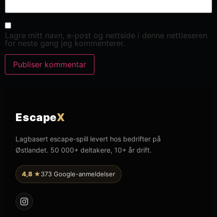
Lagre mitt navn, e-post og nettside i denne nettleseren
for neste gang jeg kommenterer.
Escape
X
Lagbasert escape-spill levert hos bedrifter på
Østlandet. 50 000+ deltakere, 10+ år drift.
4,8 ★
373 Google-anmeldelser