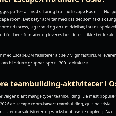
ygget på 10+ år med erfaring fra The Escape Room — Norg
cape room. Det betyr at vi tar med oss det som faktisk fung
oom: tidspress, lagarbeid og en umiddelbar, intens oppleve
dd for bedriftsmøter og leveres hos dere — ikke i et lokale
 med EscapeX: vi fasiliterer alt selv, vi gir fastpris, vi lever
i kan håndtere grupper opp til 300+ deltakere.
e teambuilding-aktiviteter i O
er velger blant mange typer teambuilding. De mest populæ
 2026 er: escape room-basert teambuilding, quiz og trivia,
s, utendørsaktiviteter og workshopbaserte opplegg. Av di