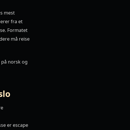
es mest
erer fra et
lse. Formatet
 dere må reise
er på norsk og
slo
re
sse er escape