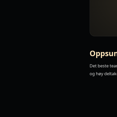
Oppsu
Det beste team
og høy deltake