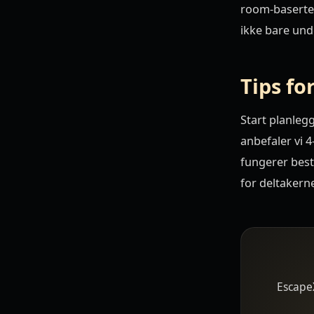
room-baserte
ikke bare und
Tips fo
Start planleg
anbefaler vi 
fungerer best,
for deltakern
EscapeX