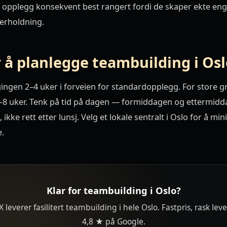
 opplegg konsekvent best rangert fordi de skaper ekte e
erholdning.
r å planlegge teambuilding i Os
gingen 2–4 uker i forveien for standardopplegg. For store g
4–8 uker. Tenk på tid på dagen — formiddagen og ettermid
 ikke rett etter lunsj. Velg et lokale sentralt i Oslo for å mi
e.
Klar for teambuilding i Oslo?
 leverer fasilitert teambuilding i hele Oslo. Fastpris, rask lev
4,8 ★ på Google.