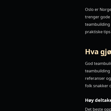
Oslo er Norge
trenger gode 
teambuilding i
praktiske tips
Hva gj
God teambuild
teambuilding 
referanser og
folk snakker 
Høy deltak
Det beste opp