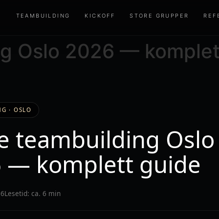
E
TEAMBUILDING
KICKOFF
STORE GRUPPER
REF
ng Oslo 2026 — komplet
G · OSLO
e teambuilding Oslo
 — komplett guide
26
Lesetid: ca. 6 min