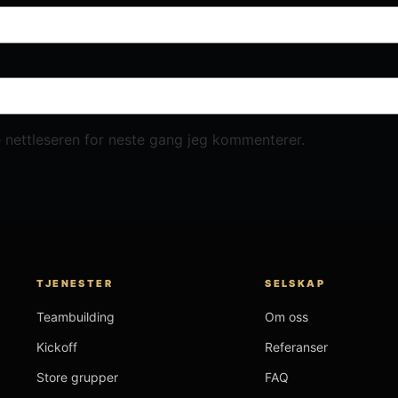
e nettleseren for neste gang jeg kommenterer.
TJENESTER
SELSKAP
Teambuilding
Om oss
Kickoff
Referanser
Store grupper
FAQ