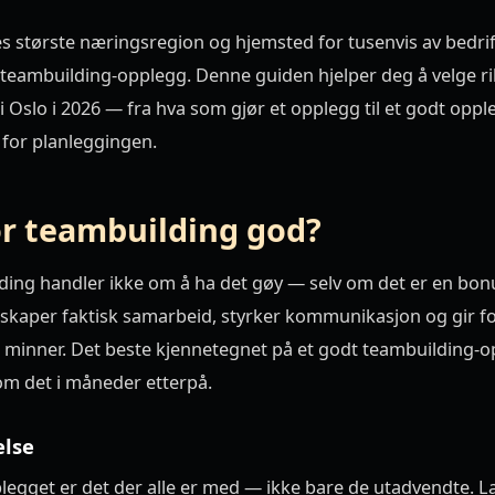
s største næringsregion og hjemsted for tusenvis av bedri
teambuilding-opplegg. Denne guiden hjelper deg å velge ri
 Oslo i 2026 — fra hva som gjør et opplegg til et godt oppleg
 for planleggingen.
ør teambuilding god?
ing handler ikke om å ha det gøy — selv om det er en bon
skaper faktisk samarbeid, styrker kommunikasjon og gir fol
 minner. Det beste kjennetegnet på et godt teambuilding-o
om det i måneder etterpå.
else
legget er det der alle er med — ikke bare de utadvendte. 