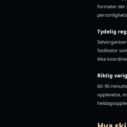
formater der h
personlighets
Tydelig reg
Selvorganiser
fasilitator so
ikke koordine
Riktig vari
60–90 minutter
opplevelse, m
heldagsoppleg
Hva ski