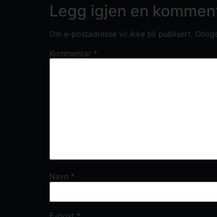
Legg igjen en kommen
Din e-postadresse vil ikke bli publisert.
Oblig
Kommentar
*
Navn
*
E-post
*