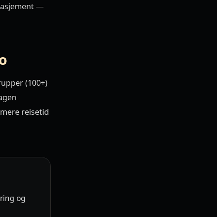
ngasjement —
lo
rupper (100+)
dagen
nimere reisetid
ering og