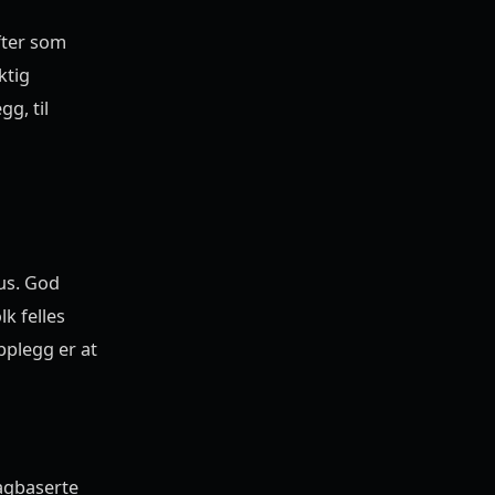
fter som
ktig
g, til
us. God
k felles
pplegg er at
Lagbaserte