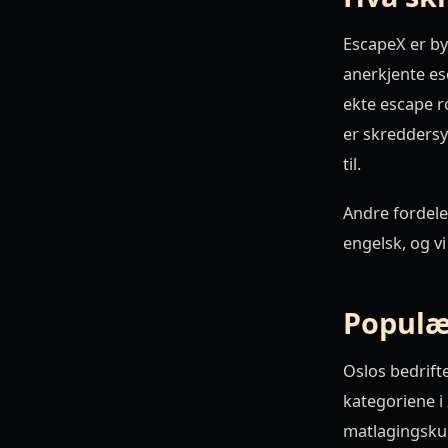
EscapeX er b
anerkjente es
ekte escape r
er skreddersy
til.
Andre fordeler
engelsk, og v
Populær
Oslos bedrift
kategoriene i
matlagingskur