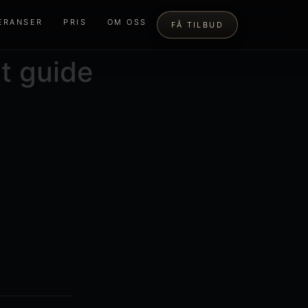
ERANSER
PRIS
OM OSS
FÅ TILBUD
t guide