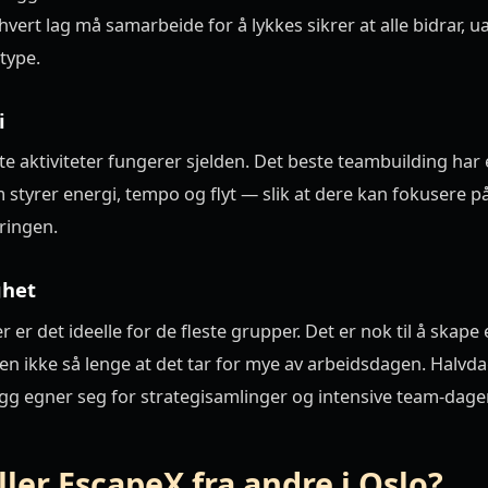
vert lag må samarbeide for å lykkes sikrer at alle bidrar, 
type.
i
te aktiviteter fungerer sjelden. Det beste teambuilding har
m styrer energi, tempo og flyt — slik at dere kan fokusere p
ringen.
ghet
 er det ideelle for de fleste grupper. Det er nok til å skape 
en ikke så lenge at det tar for mye av arbeidsdagen. Halvda
g egner seg for strategisamlinger og intensive team-dager
ller EscapeX fra andre i Oslo?