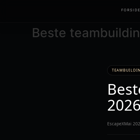
FORSID
Beste teambuildi
TEAMBUILDIN
Best
2026
EscapeX
Mai 20