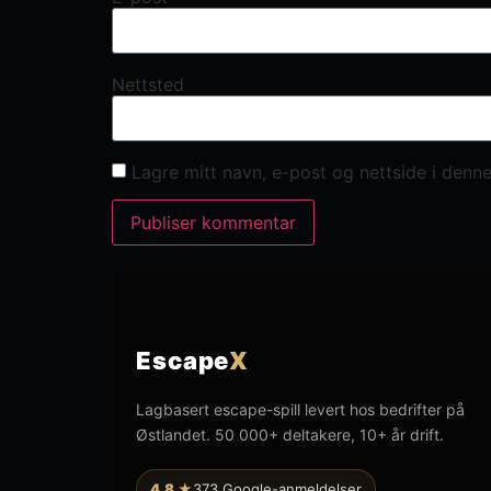
Nettsted
Lagre mitt navn, e-post og nettside i denn
Escape
X
Lagbasert escape-spill levert hos bedrifter på
Østlandet. 50 000+ deltakere, 10+ år drift.
4,8 ★
373 Google-anmeldelser