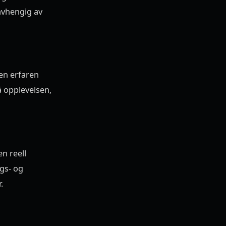
uavhengig av
 en erfaren
å opplevelsen,
en reell
gs- og
.